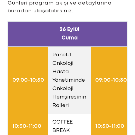
Günleri program akışı ve detaylarına
buradan ulaşabilirsiniz.
26 Eylül
Cuma
Panel-1:
Onkoloji
Hasta
09:00-10:30
Yönetiminde
09:00-10:30
Onkoloji
Hemşiresinin
Rolleri
COFFEE
10:30-11:00
10:30-11:00
BREAK