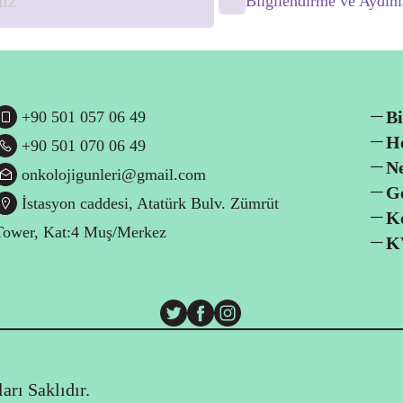
Bilgilendirme ve Aydı
Bi
+90 501 057 06 49
H
+90 501 070 06 49
N
onkolojigunleri@gmail.com
G
İstasyon caddesi, Atatürk Bulv. Zümrüt
Ko
Tower, Kat:4 Muş/Merkez
K
ı Saklıdır.