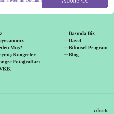
nlatma Metnini Okudum
z
Basında Biz
eyecanımız
Davet
eden Muş?
Bilimsel Program
eçmiş Kongreler
Blog
ngre Fotoğrafları
VKK
cdr
soft