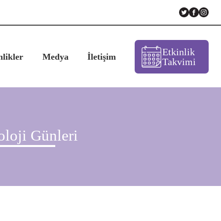
Etkinlik
nlikler
Medya
İletişim
Takvimi
oloji Günleri