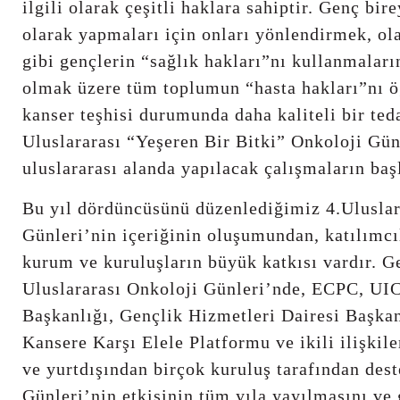
ilgili olarak çeşitli haklara sahiptir. Genç bir
olarak yapmaları için onları yönlendirmek, ola
gibi gençlerin “sağlık hakları”nı kullanmaları
olmak üzere tüm toplumun “hasta hakları”nı ö
kanser teşhisi durumunda daha kaliteli bir ted
Uluslararası “Yeşeren Bir Bitki” Onkoloji Gün
uluslararası alanda yapılacak çalışmaların baş
Bu yıl dördüncüsünü düzenlediğimiz 4.Uluslar
Günleri’nin içeriğinin oluşumundan, katılımcı
kurum ve kuruluşların büyük katkısı vardır. Ge
Uluslararası Onkoloji Günleri’nde, ECPC, UI
Başkanlığı, Gençlik Hizmetleri Dairesi Başka
Kansere Karşı Elele Platformu ve ikili ilişki
ve yurtdışından birçok kuruluş tarafından dest
Günleri’nin etkisinin tüm yıla yayılmasını ve