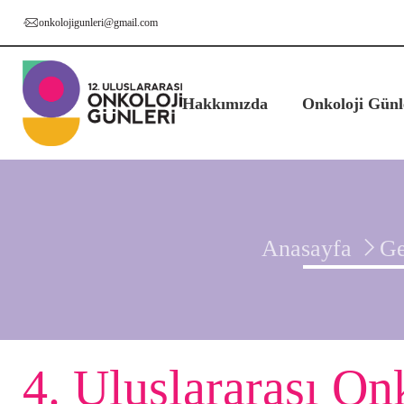
onkolojigunleri@gmail.com
Hakkımızda
Onkoloji Günl
Anasayfa
Ge
4. Uluslararası On