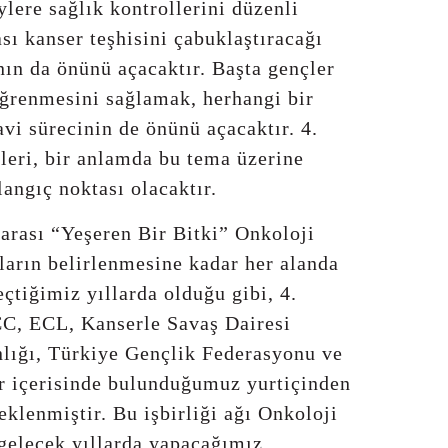
eylere sağlık kontrollerini düzenli
sı kanser teşhisini çabuklaştıracağı
nın da önünü açacaktır. Başta gençler
ğrenmesini sağlamak, herhangi bir
avi sürecinin de önünü açacaktır. 4.
leri, bir anlamda bu tema üzerine
langıç noktası olacaktır.
arası “Yeşeren Bir Bitki” Onkoloji
ların belirlenmesine kadar her alanda
çtiğimiz yıllarda olduğu gibi, 4.
CC, ECL, Kanserle Savaş Dairesi
nlığı, Türkiye Gençlik Federasyonu ve
ler içerisinde bulunduğumuz yurtiçinden
eklenmiştir. Bu işbirliği ağı Onkoloji
 gelecek yıllarda yapacağımız