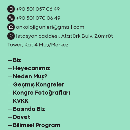
+90 501 057 06 49
+90 501 070 06 49
onkolojigunleri@gmail.com
İstasyon caddesi, Atatürk Bulv. Zümrüt
Tower, Kat:4 Muş/Merkez
Biz
Heyecanımız
Neden Muş?
Geçmiş Kongreler
Kongre Fotoğrafları
KVKK
Basında Biz
Davet
Bilimsel Program